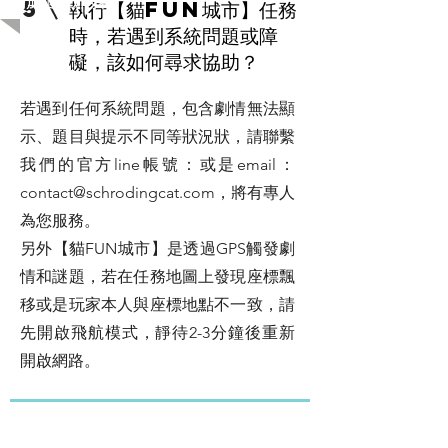
5
執行【貓FUN城市】任務
時，若遇到系統問題或障
礙，該如何尋求協助？
若遇到任何系統問題，包含劇情無法顯
示、題目與提示不同等狀況狀，請聯繫
我們的官方line帳號：或是email：
contact@schrodingcat.com
，將有專人
為您服務。
另外【貓FUN城市】是透過GPS觸發劇
情和謎題，若在任務地圖上發現座標飄
移或是玩家本人與座標地點不一致，請
先開啟飛航模式，靜待2-3分鐘後重新
開啟網路。