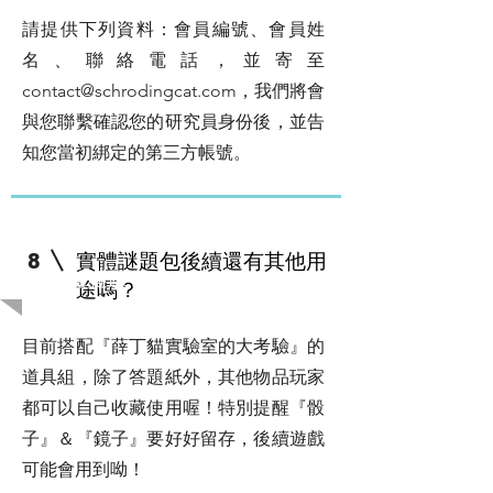
請提供下列資料：會員編號、會員姓
名、聯絡電話，並寄至
contact@schrodingcat.com
，我們將會
與您聯繫確認您的研究員身份後，並告
知您當初綁定的第三方帳號。
實體謎題包後續還有其他用
8
​關於實體謎題包
途嗎？
目前搭配『薛丁貓實驗室的大考驗』的
道具組，除了答題紙外，其他物品玩家
都可以自己收藏使用喔！特別提醒『骰
子』＆『鏡子』要好好留存，後續遊戲
可能會用到呦！