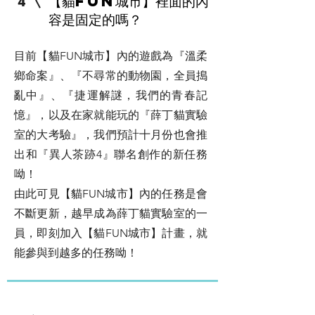
【貓FUN城市】裡面的內
4
容是固定的嗎？
目前【貓FUN城市】內的遊戲為『溫柔
鄉命案』、『不尋常的動物園，全員搗
亂中』、『捷運解謎，我們的青春記
憶』，以及在家就能玩的『薛丁貓實驗
室的大考驗』，我們預計十月份也會推
出和『異人茶跡4』聯名創作的新任務
呦！
由此可見【貓FUN城市】內的任務是會
不斷更新，越早成為薛丁貓實驗室的一
員，即刻加入【貓FUN城市】計畫，就
能參與到越多的任務呦！
​關於遊戲內容