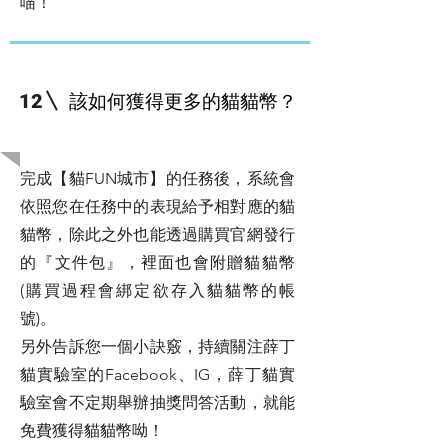
喵！
該如何獲得更多的貓貓幣？
12
​關於貓貓幣
完成【貓FUN城市】的任務後，系統會
依照您在任務中的表現給予相對應的貓
貓幣，除此之外也能透過購買官網發行
的『文件包』，裡面也會附贈貓貓幣
(購買過程會綁定欲存入貓貓幣的帳
號)。
另外告訴您一個小訣竅，持續關注薛丁
貓實驗室的Facebook、IG，薛丁貓實
驗室會不定期舉辦抽獎問答活動，就能
免費獲得貓貓幣呦！