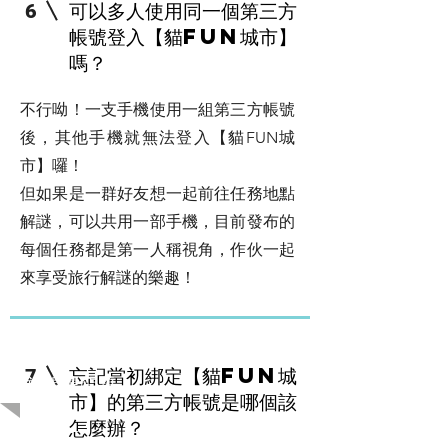
可以多人使用同一個第三方
6
帳號登入【貓FUN城市】
嗎？
不行呦！一支手機使用一組第三方帳號
後，其他手機就無法登入【貓FUN城
市】囉！
但如果是一群好友想一起前往任務地點
解謎，可以共用一部手機，目前發布的
每個任務都是第一人稱視角，作伙一起
來享受旅行解謎的樂趣！
忘記當初綁定【貓FUN城
7
​關於帳號問題
市】的第三方帳號是哪個該
怎麼辦？